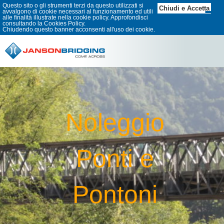
Questo sito o gli strumenti terzi da questo utilizzati si
Chiudi e Accetta
avvalgono di cookie necessari al funzionamento ed utili
alle finalità illustrate nella cookie policy. Approfondisci
consultando la
Cookies Policy
.
Chiudendo questo banner acconsenti all'uso dei cookie.
Noleggio
Ponti e
Pontoni