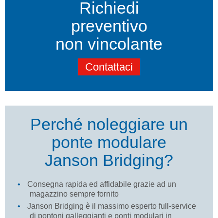
Richiedi
preventivo
non vincolante
Contattaci
Perché noleggiare un
ponte modulare
Janson Bridging
?
Consegna rapida ed affidabile grazie ad un
magazzino sempre fornito
Janson Bridging è il massimo esperto full-service
di pontoni galleggianti e ponti modulari in